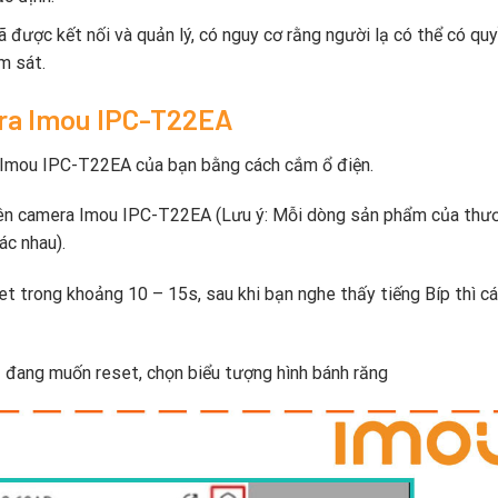
 được kết nối và quản lý, có nguy cơ rằng người lạ có thể có qu
m sát.
era Imou IPC-T22EA
 Imou IPC-T22EA của bạn bằng cách cắm ổ điện.
trên camera Imou IPC-T22EA (Lưu ý: Mỗi dòng sản phẩm của thư
ác nhau).
et trong khoảng 10 – 15s, sau khi bạn nghe thấy tiếng Bíp thì c
 đang muốn reset, chọn biểu tượng hình bánh răng