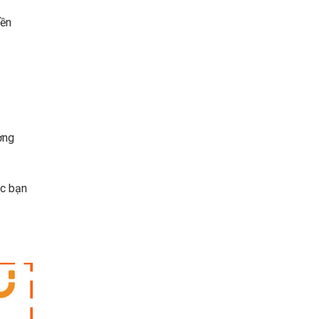
yền
ơng
ác bạn