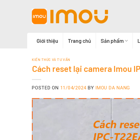
Skip
to
content
Giới thiệu
Trang chủ
Sản phẩm
L
KIẾN THỨC VÀ TƯ VẤN
Cách reset lại camera Imou 
POSTED ON
11/04/2024
BY
IMOU DA NANG