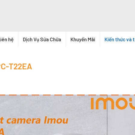
iên hệ
Dịch Vụ Sửa Chữa
Khuyến Mãi
Kiến thức và 
IPC-T22EA