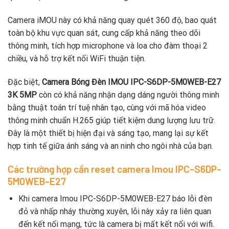
Camera iMOU này có khả năng quay quét 360 độ, bao quát
toàn bộ khu vực quan sát, cung cấp khả năng theo dõi
thông minh, tích hợp microphone và loa cho đàm thoại 2
chiều, và hỗ trợ kết nối WiFi thuận tiện.
Đặc biệt,
Camera Bóng Đèn IMOU IPC-S6DP-5M0WEB-E27
3K 5MP
còn có khả năng nhận dạng dáng người thông minh
bằng thuật toán trí tuệ nhân tạo, cùng với mã hóa video
thông minh chuẩn H.265 giúp tiết kiệm dung lượng lưu trữ.
Đây là một thiết bị hiện đại và sáng tạo, mang lại sự kết
hợp tinh tế giữa ánh sáng và an ninh cho ngôi nhà của bạn.
Các trường hợp cần reset camera Imou IPC-S6DP-
5M0WEB-E27
Khi camera Imou IPC-S6DP-5M0WEB-E27 báo lỗi đèn
đỏ và nhấp nháy thường xuyên, lỗi này xảy ra liên quan
đến kết nối mạng, tức là camera bị mất kết nối với wifi.