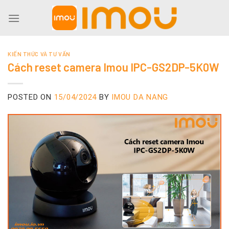
Skip
to
content
KIẾN THỨC VÀ TƯ VẤN
Cách reset camera Imou IPC-GS2DP-5K0W
POSTED ON
15/04/2024
BY
IMOU DA NANG