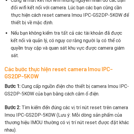
Cũng là mất kết nối wifi nhưng nguyên nhân do các bạn
đổi wifi kết nối với camera. Lúc bạn các bạn cũng cần
thực hiện cách reset camera Imou IPC-GS2DP-5K0W để
thiết bị về mặc định.
Nếu bạn không kiểm tra tất cả các tài khoản đã được
kết nối và quản lý, có nguy cơ rằng người lạ có thể có
quyền truy cập và quan sát khu vực được camera giám
sát.
Các bước thực hiện reset camera Imou IPC-
GS2DP-5K0W
Bước 1:
Cung cấp nguồn điện cho thiết bị camera Imou IPC-
GS2DP-5K0W của bạn bằng cách cắm ổ điện.
Bước 2:
Tìm kiếm đến đúng các vị trí nút reset trên camera
Imou IPC-GS2DP-5K0W (Lưu ý: Mỗi dòng sản phẩm của
thương hiệu IMOU thường có vị trí nút reset được đặt khác
nhau).