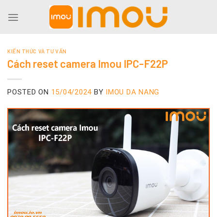
Skip
to
content
KIẾN THỨC VÀ TƯ VẤN
Cách reset camera Imou IPC-F22P
POSTED ON
15/04/2024
BY
IMOU DA NANG