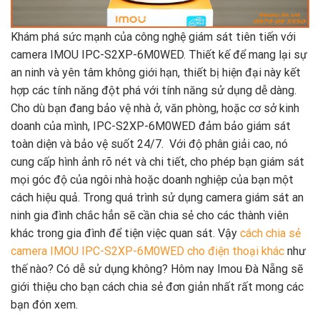
Khám phá sức mạnh của công nghệ giám sát tiên tiến với
camera IMOU IPC-S2XP-6M0WED. Thiết kế để mang lại sự
an ninh và yên tâm không giới hạn, thiết bị hiện đại này kết
hợp các tính năng đột phá với tính năng sử dụng dễ dàng.
Cho dù bạn đang bảo vệ nhà ở, văn phòng, hoặc cơ sở kinh
doanh của mình, IPC-S2XP-6M0WED đảm bảo giám sát
toàn diện và bảo vệ suốt 24/7. Với độ phân giải cao, nó
cung cấp hình ảnh rõ nét và chi tiết, cho phép bạn giám sát
mọi góc độ của ngôi nhà hoặc doanh nghiệp của bạn một
cách hiệu quả. Trong quá trình sử dụng camera giám sát an
ninh gia đình chắc hẳn sẽ cần chia sẻ cho các thành viên
khác trong gia đình để tiện việc quan sát. Vậy
cách chia sẻ
camera IMOU IPC-S2XP-6M0WED cho điện thoại khác
như
thế nào? Có dễ sử dụng không? Hôm nay Imou Đà Nẵng sẽ
giới thiệu cho bạn cách chia sẻ đơn giản nhất rất mong các
bạn đón xem.