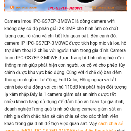
Camera Imou IPC-GS7EP-3M0WE là dòng camera wifi
không dây có độ phân giải 2K 3MP cho hình ảnh có chất
lượng cao, rõ ràng và chi tiết khi quan sát. Bên cạnh đó,
camera IP IPC-GS7EP-3M0WE được tích hợp mic và loa, hỗ
trợ đàm thoại 2 chiều với người thân trong gia đình. Camera
Imou IPC-GS7EP-3M0WE được trang bị tính năng hiện đại,
thông minh giúp phát hiện con người, xe cộ và cho phép tùy
chỉnh được khu vực báo động. Cùng với 4 chế độ ban đêm
thông minh gồm Tự động, Full Color, Hồng ngoại và tắt,
cảnh báo chủ động với còi hú 110dB khi phát hiện đối tượng
lạ xâm nhập.Đây là 1 camera giám sát an ninh được rất
nhiều khách hàng sử dụng để đảm bảo an toàn tại gia đình,
doanh nghiệpTrong quá trình sử dụng camera giám sát an
ninh gia đình chắc hẳn sẽ cần chia sẻ cho các thành viên
khác trong gia đình để tiện việc quan sát. Vậy
cách chia sẻ
camera IMOU IPC-GS7EP-3M0WE cho điện thoại khác
như