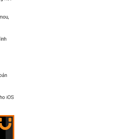
mou,
ình
hoản
cho iOS