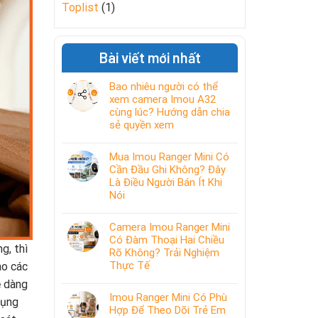
Toplist
(1)
Bài viết mới nhất
Bao nhiêu người có thể
xem camera Imou A32
cùng lúc? Hướng dẫn chia
sẻ quyền xem
Mua Imou Ranger Mini Có
Cần Đầu Ghi Không? Đây
Là Điều Người Bán Ít Khi
Nói
Camera Imou Ranger Mini
Có Đàm Thoại Hai Chiều
g, thì
Rõ Không? Trải Nghiệm
Thực Tế
ào các
ễ dàng
Imou Ranger Mini Có Phù
dụng
Hợp Để Theo Dõi Trẻ Em