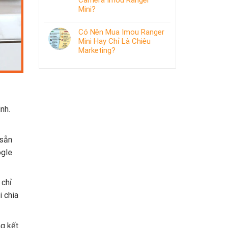
Camera Imou Ranger
Mini?
Có Nên Mua Imou Ranger
Mini Hay Chỉ Là Chiêu
Marketing?
nh.
 sẵn
ogle
 chỉ
 chia
ng kết