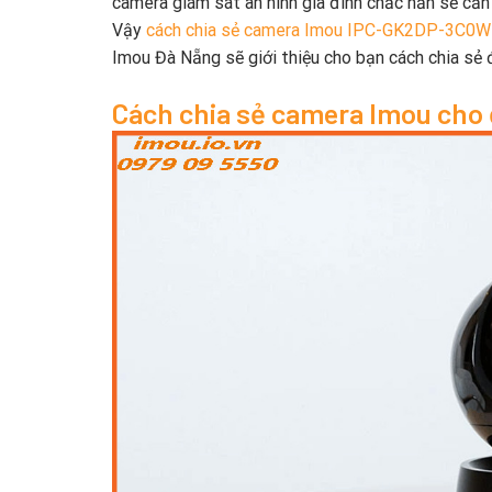
camera giám sát an ninh gia đình chắc hẳn sẽ cần 
Vậy
cách chia sẻ camera Imou IPC-GK2DP-3C0W 
Imou Đà Nẵng sẽ giới thiệu cho bạn cách chia sẻ
Cách chia sẻ camera Imou cho 