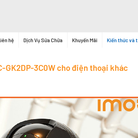
iên hệ
Dịch Vụ Sửa Chữa
Khuyến Mãi
Kiến thức và 
PC-GK2DP-3C0W cho điện thoại khác