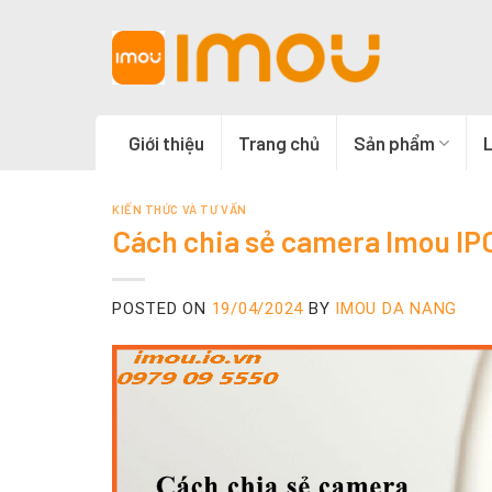
Skip
to
content
Giới thiệu
Trang chủ
Sản phẩm
L
KIẾN THỨC VÀ TƯ VẤN
Cách chia sẻ camera Imou I
POSTED ON
19/04/2024
BY
IMOU DA NANG