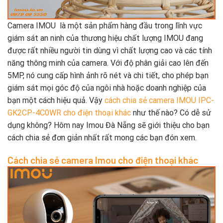
Camera IMOU là một sản phẩm hàng đầu trong lĩnh vực
giám sát an ninh của thương hiệu chất lượng IMOU đang
được rất nhiều người tin dùng vì chất lượng cao và các tính
năng thông minh của camera. Với độ phân giải cao lên đến
5MP, nó cung cấp hình ảnh rõ nét và chi tiết, cho phép bạn
giám sát mọi góc độ của ngôi nhà hoặc doanh nghiệp của
bạn một cách hiệu quả. Vậy
cách chia sẻ camera IMOU IPC-
GK2CP-4C0WR cho điện thoại khác
như thế nào? Có dễ sử
dụng không? Hôm nay Imou Đà Nẵng sẽ giới thiệu cho bạn
cách chia sẻ đơn giản nhất rất mong các bạn đón xem.
Cách chia sẻ camera Imou cho điện thoại khác