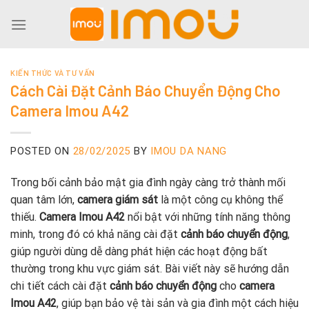
Skip
to
content
KIẾN THỨC VÀ TƯ VẤN
Cách Cài Đặt Cảnh Báo Chuyển Động Cho
Camera Imou A42
POSTED ON
28/02/2025
BY
IMOU DA NANG
Trong bối cảnh bảo mật gia đình ngày càng trở thành mối
quan tâm lớn,
camera giám sát
là một công cụ không thể
thiếu.
Camera Imou A42
nổi bật với những tính năng thông
minh, trong đó có khả năng cài đặt
cảnh báo chuyển động
,
giúp người dùng dễ dàng phát hiện các hoạt động bất
thường trong khu vực giám sát. Bài viết này sẽ hướng dẫn
chi tiết cách cài đặt
cảnh báo chuyển động
cho
camera
Imou A42
, giúp bạn bảo vệ tài sản và gia đình một cách hiệu