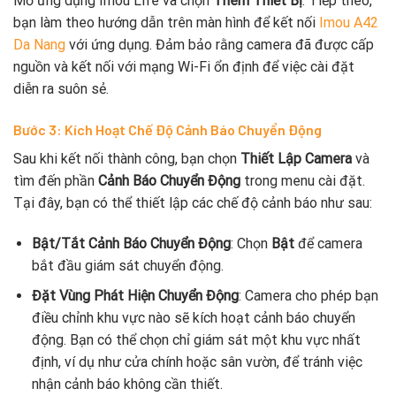
Mở ứng dụng Imou Life và chọn
Thêm Thiết Bị
. Tiếp theo,
bạn làm theo hướng dẫn trên màn hình để kết nối
Imou A42
Da Nang
với ứng dụng. Đảm bảo rằng camera đã được cấp
nguồn và kết nối với mạng Wi-Fi ổn định để việc cài đặt
diễn ra suôn sẻ.
Bước 3: Kích Hoạt Chế Độ Cảnh Báo Chuyển Động
Sau khi kết nối thành công, bạn chọn
Thiết Lập Camera
và
tìm đến phần
Cảnh Báo Chuyển Động
trong menu cài đặt.
Tại đây, bạn có thể thiết lập các chế độ cảnh báo như sau:
Bật/Tắt Cảnh Báo Chuyển Động
: Chọn
Bật
để camera
bắt đầu giám sát chuyển động.
Đặt Vùng Phát Hiện Chuyển Động
: Camera cho phép bạn
điều chỉnh khu vực nào sẽ kích hoạt cảnh báo chuyển
động. Bạn có thể chọn chỉ giám sát một khu vực nhất
định, ví dụ như cửa chính hoặc sân vườn, để tránh việc
nhận cảnh báo không cần thiết.