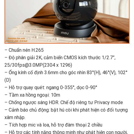
– Chuẩn nén H.265
– Độ phân giải 2K, cảm biến CMOS kích thước 1/2.7”,
25/30fps@3.0MP(2304 x 1296)
– Ống kính cố định 3.6mm cho góc nhìn 83°(H), 46°(V), 102°
(D)
– Hỗ trợ quay quét: ngang 0-355°, dọc 0-90°
– Tầm xa hồng ngoại: 10m
– Chống ngược sáng HDR. Chế độ riêng tư Privacy mode
– Cảnh báo chủ động: bật hú còi khi phát hiện có đối tượng
xâm nhập.
– Tích hợp mic và loa, hỗ trợ đàm thoại 2 chiều
– Hỗ trợ các tính năng thông minh như phát hiện con người,