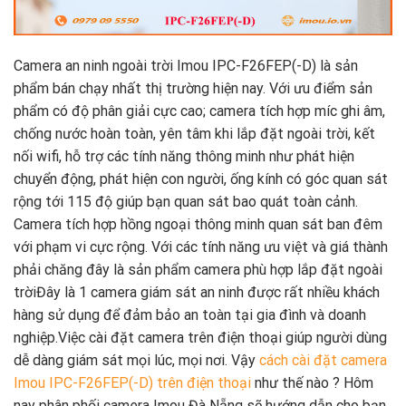
Camera an ninh ngoài trời Imou IPC-F26FEP(-D) là sản
phẩm bán chạy nhất thị trường hiện nay. Với ưu điểm sản
phẩm có độ phân giải cực cao; camera tích hợp míc ghi âm,
chống nước hoàn toàn, yên tâm khi lắp đặt ngoài trời, kết
nối wifi, hỗ trợ các tính năng thông minh như phát hiện
chuyển động, phát hiện con người, ống kính có góc quan sát
rộng tới 115 độ giúp bạn quan sát bao quát toàn cảnh.
Camera tích hợp hồng ngoại thông minh quan sát ban đêm
với phạm vi cực rộng. Với các tính năng ưu việt và giá thành
phải chăng đây là sản phẩm camera phù hợp lắp đặt ngoài
trờiĐây là 1 camera giám sát an ninh được rất nhiều khách
hàng sử dụng để đảm bảo an toàn tại gia đình và doanh
nghiệp.Việc cài đặt camera trên điện thoại giúp người dùng
dễ dàng giám sát mọi lúc, mọi nơi. Vậy
cách cài đặt camera
Imou IPC-F26FEP(-D) trên điện thoại
như thế nào ? Hôm
nay phân phối camera Imou Đà Nẵng sẽ hướng dẫn cho bạn