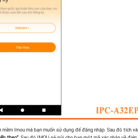
ần mềm Imou mà bạn muốn sử dụng để đăng nhập. Sau đó tích v
ếp theo”
. Sau đó IMOU sẻ gửi cho bạn một mã xác nhận về điện