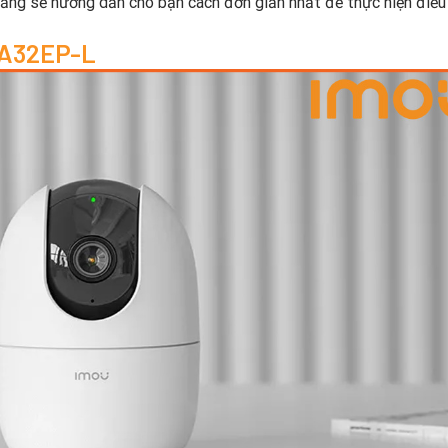
ẵng sẽ hướng dẫn cho bạn cách đơn giản nhất để thực hiện điều 
C-A32EP-L