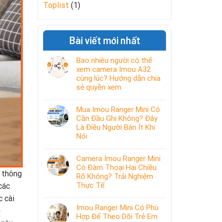
Toplist
(1)
Bài viết mới nhất
Bao nhiêu người có thể
xem camera Imou A32
cùng lúc? Hướng dẫn chia
sẻ quyền xem
Mua Imou Ranger Mini Có
Cần Đầu Ghi Không? Đây
Là Điều Người Bán Ít Khi
Nói
Camera Imou Ranger Mini
Có Đàm Thoại Hai Chiều
 thông
Rõ Không? Trải Nghiệm
Thực Tế
các
c cài
Imou Ranger Mini Có Phù
-
Hợp Để Theo Dõi Trẻ Em