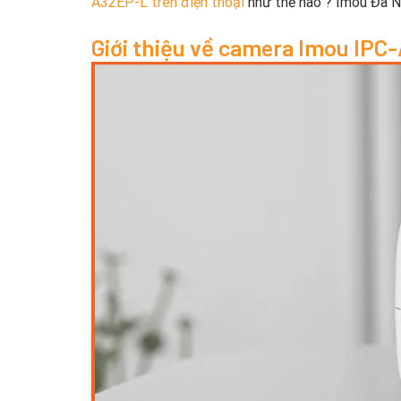
A32EP-L trên điện thoại
như thế nào ? Imou Đà N
Giới thiệu về camera Imou IP