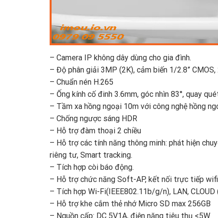
– Camera IP không dây dùng cho gia đình.
– Độ phân giải 3MP (2K), cảm biến 1/2.8” CMO
– Chuẩn nén H.265
– Ống kính cố đinh 3.6mm, góc nhìn 83°, quay qué
– Tầm xa hồng ngoại 10m với công nghệ hồng ngo
– Chống ngược sáng HDR
– Hỗ trợ đàm thoại 2 chiều
– Hỗ trợ các tính năng thông minh: phát hiện chu
riêng tư, Smart tracking.
– Tích hợp còi báo động.
– Hỗ trợ chức năng Soft-AP, kết nối trực tiếp w
– Tích hợp Wi-Fi(IEEE802.11b/g/n), LAN, CLOUD 
– Hỗ trợ khe cắm thẻ nhớ Micro SD max 256GB
– Nguồn cấp: DC 5V1A, điện năng tiêu thụ <5W