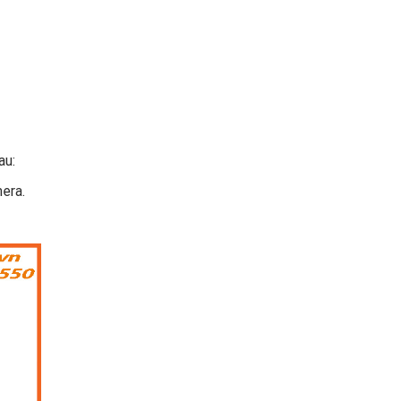
au:
era.