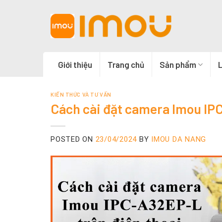
Skip
to
content
Giới thiệu
Trang chủ
Sản phẩm
L
KIẾN THỨC VÀ TƯ VẤN
Cách cài đặt camera Imou IPC
POSTED ON
23/04/2024
BY
IMOU DA NANG