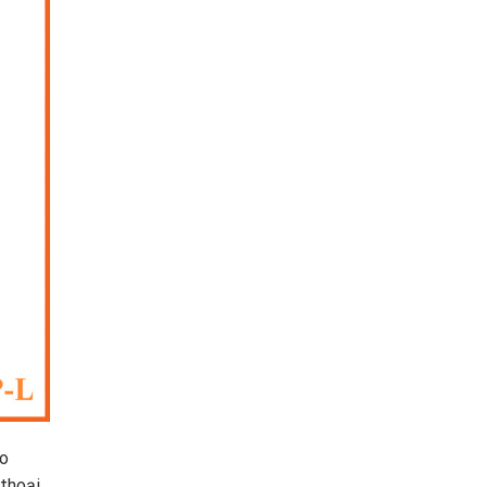
ào
 thoại