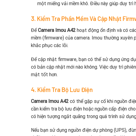
một miếng vải mềm khô. Điều này giúp duy trì 
3. Kiểm Tra Phần Mềm Và Cập Nhật Fir
Để
Camera Imou A42
hoạt động ổn định và có các
mềm (firmware) của camera. Imou thường xuyên p
khắc phục các lỗi.
Để cập nhật firmware, bạn có thể sử dụng ứng d
có bản cập nhật mới nào không. Việc duy trì phi
mật tốt hơn.
4. Kiểm Tra Bộ Lưu Điện
Camera Imou A42
có thể gặp sự cố khi nguồn điệ
cần kiểm tra bộ lưu điện hoặc nguồn cấp điện ch
có hiện tượng ngắt quãng trong quá trình sử dụng
Nếu bạn sử dụng nguồn điện dự phòng (UPS), đừn