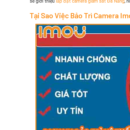
sẽ giới thiệu
lắp đặt camera giám sát Đà Nẵng
, 
Tại Sao Việc Bảo Trì Camera I