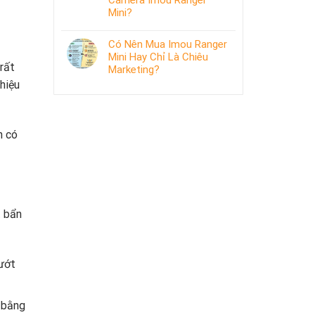
Camera Imou Ranger
Mini?
Có Nên Mua Imou Ranger
Mini Hay Chỉ Là Chiêu
rất
Marketing?
hiệu
n có
t bẩn
ướt
 bằng