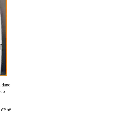
a dung
deo
 để hệ