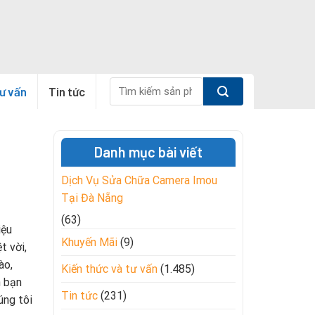
Tìm
tư vấn
Tin tức
kiếm:
Danh mục bài viết
Dịch Vụ Sửa Chữa Camera Imou
Tại Đà Nẵng
(63)
iệu
Khuyến Mãi
(9)
t vời,
ào,
Kiến thức và tư vấn
(1.485)
n bạn
Tin tức
(231)
úng tôi