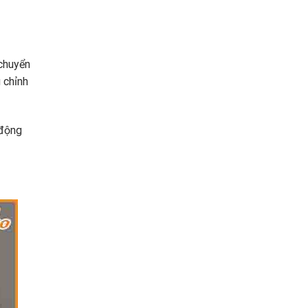
 chuyển
 chỉnh
 động