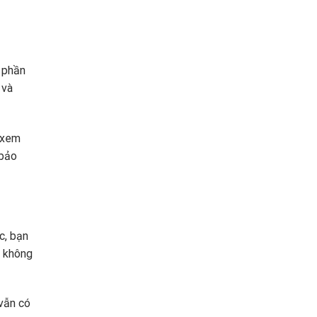
 phần
 và
a xem
 bảo
c, bạn
à không
vẫn có