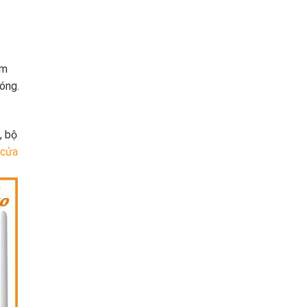
èm
óng.
, bộ
 cửa