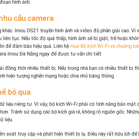
 đoạn hình ảnh.
 nhu cầu camera
g khác. Imou DS21 truyền hình ảnh và video độ phân giải cao. Vì 
 liên tục. Nếu tốc độ quá thấp, hình ảnh sẽ bị giật, trễ hoặc khô
lên để đảm bảo hiệu quả. Liên hệ
mua Bộ kích Wi-Fi và chuông bá
ra Imou Đà Nẵng ngay để được tư vấn chi tiết.
i đồng thời nhiều thiết bị. Nếu trong nhà bạn có nhiều thiết bị t
ránh hiện tượng nghẽn mạng hoặc chia nhỏ băng thông.
hể bỏ qua
ữ liệu riêng tư. Vì vậy, bộ kích Wi-Fi phải có tính năng bảo mật 
ơn. Tránh sử dụng các bộ kích giá rẻ, không rõ nguồn gốc. Nhữn
 liệu.
m soát truy cập và phát hiện thiết bị lạ. Điều này rất hữu ích để