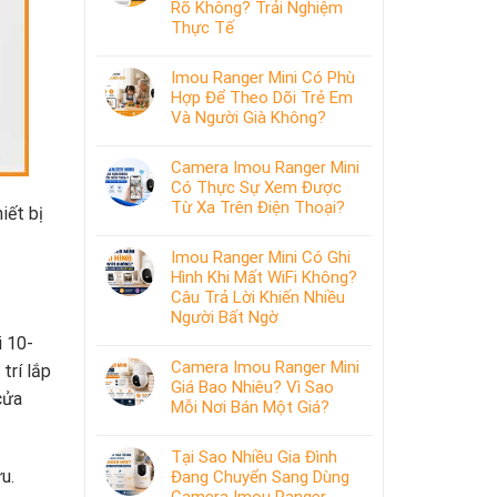
Rõ Không? Trải Nghiệm
Thực Tế
Imou Ranger Mini Có Phù
Hợp Để Theo Dõi Trẻ Em
Và Người Già Không?
Camera Imou Ranger Mini
Có Thực Sự Xem Được
Từ Xa Trên Điện Thoại?
iết bị
Imou Ranger Mini Có Ghi
Hình Khi Mất WiFi Không?
Câu Trả Lời Khiến Nhiều
Người Bất Ngờ
i 10-
Camera Imou Ranger Mini
trí lắp
Giá Bao Nhiêu? Vì Sao
cửa
Mỗi Nơi Bán Một Giá?
Tại Sao Nhiều Gia Đình
u.
Đang Chuyển Sang Dùng