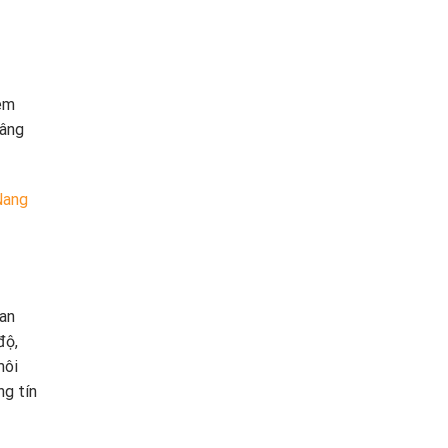
hêm
nâng
Nang
uan
độ,
môi
ng tín