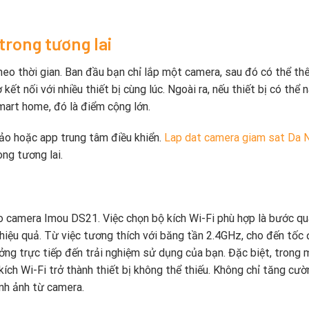
trong tương lai
o thời gian. Ban đầu bạn chỉ lắp một camera, sau đó có thể t
ợ kết nối với nhiều thiết bị cùng lúc. Ngoài ra, nếu thiết bị có thể 
mart home, đó là điểm cộng lớn.
ý ảo hoặc app trung tâm điều khiển.
Lap dat camera giam sat Da 
ng tương lai.
ho camera Imou DS21. Việc chọn bộ kích Wi-Fi phù hợp là bước q
ệu quả. Từ việc tương thích với băng tần 2.4GHz, cho đến tốc 
ng trực tiếp đến trải nghiệm sử dụng của bạn. Đặc biệt, trong 
ích Wi-Fi trở thành thiết bị không thể thiếu. Không chỉ tăng cườ
ình ảnh từ camera.