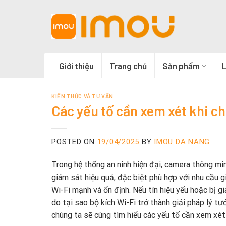
Skip
to
content
Giới thiệu
Trang chủ
Sản phẩm
L
KIẾN THỨC VÀ TƯ VẤN
Các yếu tố cần xem xét khi c
POSTED ON
19/04/2025
BY
IMOU DA NANG
Trong hệ thống an ninh hiện đại, camera thông mi
giám sát hiệu quả, đặc biệt phù hợp với nhu cầu 
Wi-Fi mạnh và ổn định. Nếu tín hiệu yếu hoặc bị g
do tại sao bộ kích Wi-Fi trở thành giải pháp lý t
chúng ta sẽ cùng tìm hiểu các yếu tố cần xem xé