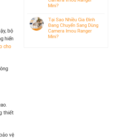
Camera Imou Ranger
Mini?
Tại Sao Nhiều Gia Đình
Đang Chuyển Sang Dùng
vậy, bộ
Camera Imou Ranger
Mini?
ng hiển
o cho
hông
cao.
g thiết
 bảo vệ