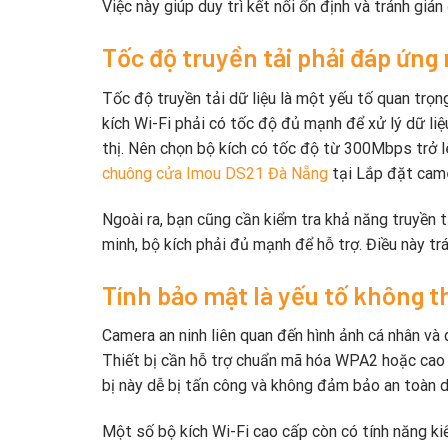
Việc này giúp duy trì kết nối ổn định và tránh gián
Tốc độ truyền tải phải đáp ứng
Tốc độ truyền tải dữ liệu là một yếu tố quan trọn
kích Wi-Fi phải có tốc độ đủ mạnh để xử lý dữ liệu
thị. Nên chọn bộ kích có tốc độ từ 300Mbps trở 
chuông cửa Imou DS21 Đà Nẵng
tại Lắp đặt came
Ngoài ra, bạn cũng cần kiểm tra khả năng truyền tả
minh, bộ kích phải đủ mạnh để hỗ trợ. Điều này t
Tính bảo mật là yếu tố không t
Camera an ninh liên quan đến hình ảnh cá nhân và d
Thiết bị cần hỗ trợ chuẩn mã hóa WPA2 hoặc cao h
bị này dễ bị tấn công và không đảm bảo an toàn dữ
Một số bộ kích Wi-Fi cao cấp còn có tính năng kiể