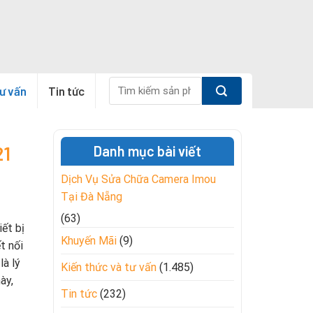
Tìm
tư vấn
Tin tức
kiếm:
21
Danh mục bài viết
Dịch Vụ Sửa Chữa Camera Imou
Tại Đà Nẵng
(63)
ết bị
Khuyến Mãi
(9)
t nối
là lý
Kiến thức và tư vấn
(1.485)
ày,
Tin tức
(232)