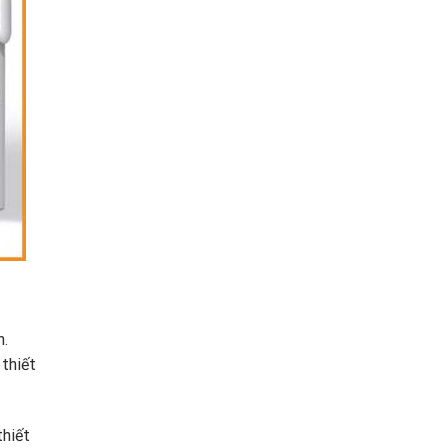
n.
 thiết
thiết