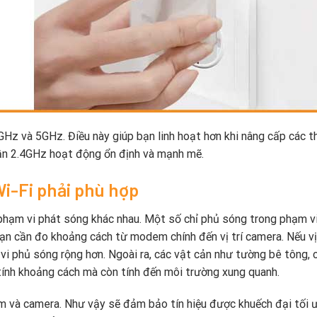
Hz và 5GHz. Điều này giúp bạn linh hoạt hơn khi nâng cấp các th
tần 2.4GHz hoạt động ổn định và mạnh mẽ.
i-Fi phải phù hợp
hạm vi phát sóng khác nhau. Một số chỉ phủ sóng trong phạm v
bạn cần đo khoảng cách từ modem chính đến vị trí camera. Nếu vị 
vi phủ sóng rộng hơn. Ngoài ra, các vật cản như tường bê tông, 
 tính khoảng cách mà còn tính đến môi trường xung quanh.
em và camera. Như vậy sẽ đảm bảo tín hiệu được khuếch đại tối ư