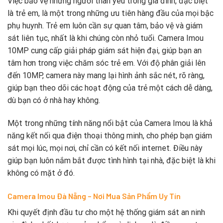
Việc bảo vệ những người thân yêu trong gia đình, đặc biệt
là trẻ em, là một trong những ưu tiên hàng đầu của mọi bậc
phụ huynh. Trẻ em luôn cần sự quan tâm, bảo vệ và giám
sát liên tục, nhất là khi chúng còn nhỏ tuổi. Camera Imou
10MP cung cấp giải pháp giám sát hiện đại, giúp bạn an
tâm hơn trong việc chăm sóc trẻ em. Với độ phân giải lên
đến 10MP, camera này mang lại hình ảnh sắc nét, rõ ràng,
giúp bạn theo dõi các hoạt động của trẻ một cách dễ dàng,
dù bạn có ở nhà hay không.
Một trong những tính năng nổi bật của Camera Imou là khả
năng kết nối qua điện thoại thông minh, cho phép bạn giám
sát mọi lúc, mọi nơi, chỉ cần có kết nối internet. Điều này
giúp bạn luôn nắm bắt được tình hình tại nhà, đặc biệt là khi
không có mặt ở đó.
Camera Imou Đà Nẵng – Nơi Mua Sản Phẩm Uy Tín
Khi quyết định đầu tư cho một hệ thống giám sát an ninh