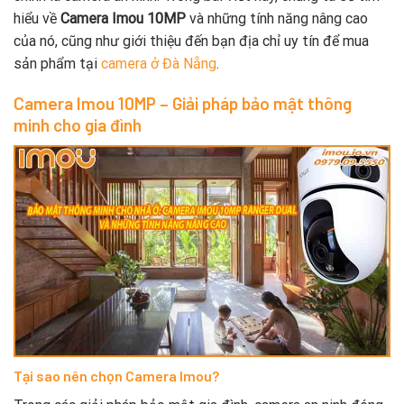
hiểu về
Camera Imou 10MP
và những tính năng nâng cao
của nó, cũng như giới thiệu đến bạn địa chỉ uy tín để mua
sản phẩm tại
camera ở Đà Nẵng
.
Camera Imou 10MP – Giải pháp bảo mật thông
minh cho gia đình
Tại sao nên chọn Camera Imou?