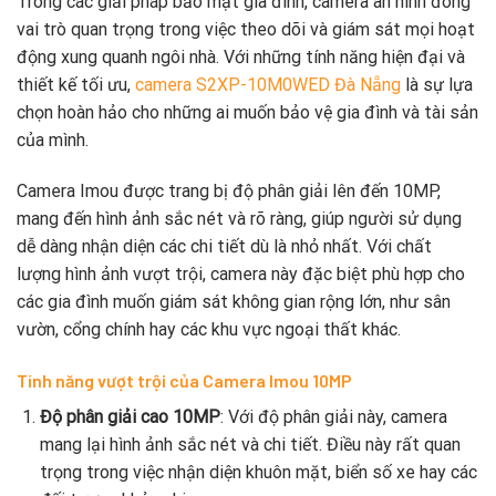
Trong các giải pháp bảo mật gia đình, camera an ninh đóng
vai trò quan trọng trong việc theo dõi và giám sát mọi hoạt
động xung quanh ngôi nhà. Với những tính năng hiện đại và
thiết kế tối ưu,
camera S2XP-10M0WED Đà Nẵng
là sự lựa
chọn hoàn hảo cho những ai muốn bảo vệ gia đình và tài sản
của mình.
Camera Imou được trang bị độ phân giải lên đến 10MP,
mang đến hình ảnh sắc nét và rõ ràng, giúp người sử dụng
dễ dàng nhận diện các chi tiết dù là nhỏ nhất. Với chất
lượng hình ảnh vượt trội, camera này đặc biệt phù hợp cho
các gia đình muốn giám sát không gian rộng lớn, như sân
vườn, cổng chính hay các khu vực ngoại thất khác.
Tính năng vượt trội của Camera Imou 10MP
Độ phân giải cao 10MP
: Với độ phân giải này, camera
mang lại hình ảnh sắc nét và chi tiết. Điều này rất quan
trọng trong việc nhận diện khuôn mặt, biển số xe hay các