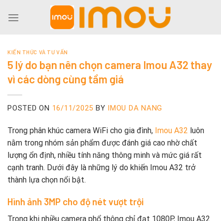
Skip
to
content
KIẾN THỨC VÀ TƯ VẤN
5 lý do bạn nên chọn camera Imou A32 thay
vì các dòng cùng tầm giá
POSTED ON
16/11/2025
BY
IMOU DA NANG
Trong phân khúc camera WiFi cho gia đình,
Imou A32
luôn
nằm trong nhóm sản phẩm được đánh giá cao nhờ chất
lượng ổn định, nhiều tính năng thông minh và mức giá rất
cạnh tranh. Dưới đây là những lý do khiến Imou A32 trở
thành lựa chọn nổi bật.
Hình ảnh 3MP cho độ nét vượt trội
Trong khi nhiều camera phổ thông chỉ đạt 1080P, Imou A32