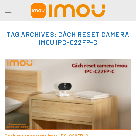
Skip
to
content
TAG ARCHIVES:
CÁCH RESET CAMERA
IMOU IPC-C22FP-C
Cách reset camera Imou IPC-C22FP-C